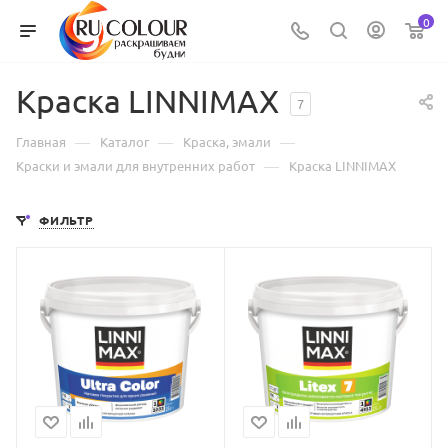
0
Краска LINNIMAX
7
—
—
—
Главная
Каталог
Краска, эмали
—
Краски и эмали для внутренних работ
Краска LINNIMAX
ФИЛЬТР