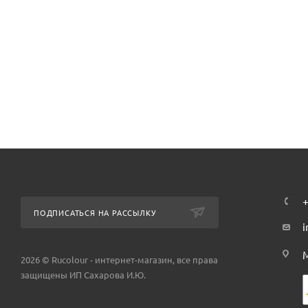
+
ПОДПИСАТЬСЯ НА РАССЫЛКУ
i
М
2026 © Rucolour - интернет-магазин, все права
защищены ИП Сахарова И.Ю.