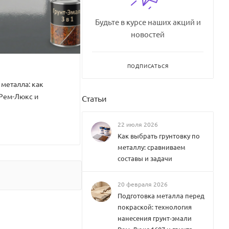
Будьте в курсе наших акций и
новостей
ПОДПИСАТЬСЯ
 металла: как
 Рем-Люкс и
Статьи
22 июля 2026
Как выбрать грунтовку по
металлу: сравниваем
составы и задачи
20 февраля 2026
Подготовка металла перед
покраской: технология
нанесения грунт-эмали