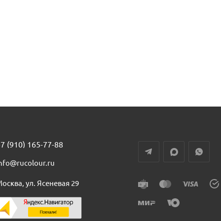
7 (910) 165-77-88
nfo@rucolour.ru
осква, ул. Ясеневая 29