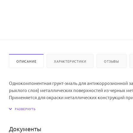
ОПИСАНИЕ
ХАРАКТЕРИСТИКИ
ОТЗЫВЫ
Однокомпонентная грунт-эмаль для антикоррозионной з
рыхлого слоя) металлических поверхностей из черных мет
Применяется для окраски металлических конструкций пр
сооружений (ограждения, стеллажи, перила, матчи, башни
сельскохозяйственная техника) и других конструкций, эк
Используется для окрашивания как новых, так и ремонти
Документы