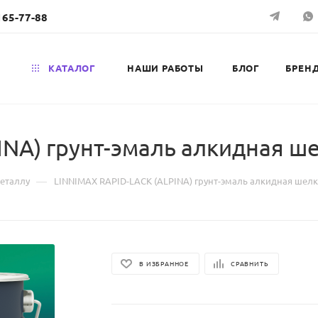
165-77-88
КАТАЛОГ
НАШИ РАБОТЫ
БЛОГ
БРЕН
INA) грунт-эмаль алкидная ш
—
металлу
LINNIMAX RAPID-LACK (ALPINA) грунт-эмаль алкидная шел
В ИЗБРАННОЕ
СРАВНИТЬ