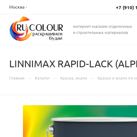
Москва
+7 (910) 
интернет-магазин отделочных
и строительных материалов
LINNIMAX RAPID-LACK (ALP
—
—
—
Главная
Каталог
Краска, эмали
Краски и эмали по 