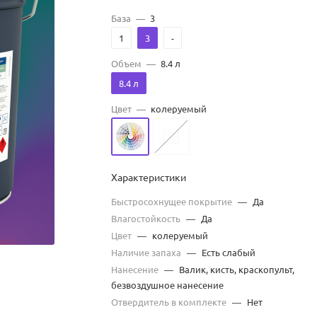
База
—
3
1
3
-
Объем
—
8.4 л
8.4 л
Цвет
—
колеруемый
Характеристики
Быстросохнущее покрытие
—
Да
Влагостойкость
—
Да
Цвет
—
колеруемый
Наличие запаха
—
Есть слабый
Нанесение
—
Валик, кисть, краскопульт,
безвоздушное нанесение
Отвердитель в комплекте
—
Нет