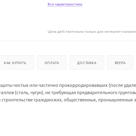
Все характеристики
Цена действительна только для интернет-магазин
КАК КУПИТЬ
ОПЛАТА
ДОСТАВКА
ВЕЕРА
ащиты чистых или частично прокорродировавших (после удал
аллов (сталь, чугун), не требующая предварительного грунтов
и строительстве гражданских, общественных, промышленных 
, станки и пр.), транспортных средств (дорожная, железнодор
сплуатируемых как внутри помещения, так и в атмосферных усл
руемых конструкций