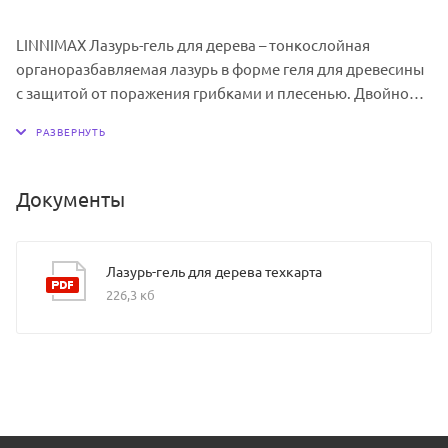
LINNIMAX Лазурь-гель для дерева – тонкослойная
органоразбавляемая лазурь в форме геля для древесины
с защитой от поражения грибками и плесенью. Двойной
УФ-фильтр: защищает древесину от выгорания, содержит
в составе два типа УФ-фильтров. Тонкослойная:
подчеркивает структуру и фактуру деревянного
основания, способствует влагообмену. Защищает
Документы
древесину от поражение грибками и водорослями:
содержит композицию биоцидных добавок, которые не
вымываются из покрытия при эксплуатации. В форме
Лазурь-гель для дерева техкарта
геля: обладает специальной консистенцией для
226,3 кб
равномерного нанесения материала без брызг и
подтеков.