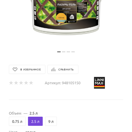
В ИЗБРАННОЕ
СРАВНИТЬ
Артикул:
948105150
Объем
—
2.5 л
0.75 л
2.5 л
9 л
Цвет
—
сосна