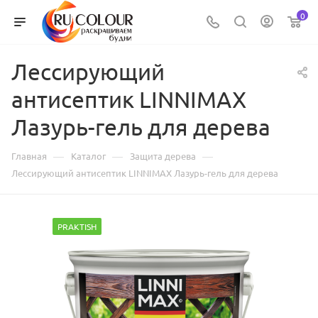
0
Лессирующий
антисептик LINNIMAX
Лазурь-гель для дерева
—
—
—
Главная
Каталог
Защита дерева
Лессирующий антисептик LINNIMAX Лазурь-гель для дерева
PRAKTISH