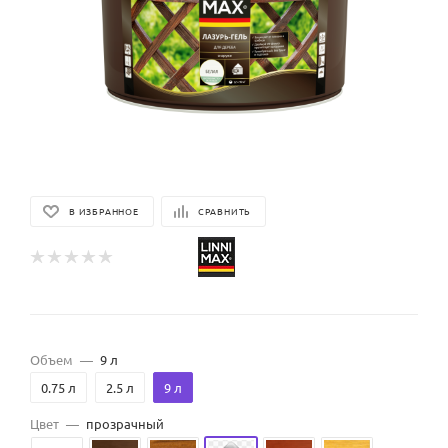
В ИЗБРАННОЕ
СРАВНИТЬ
Объем
—
9 л
0.75 л
2.5 л
9 л
Цвет
—
прозрачный