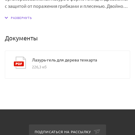
с защитой от поражения грибками и плесенью. Двойной
УФ-фильтр: защищает древесину от выгорания, содержит
в составе два типа УФ-фильтров. Тонкослойная:
подчеркивает структуру и фактуру деревянного
основания, способствует влагообмену. Защищает
Документы
древесину от поражение грибками и водорослями:
содержит композицию биоцидных добавок, которые не
вымываются из покрытия при эксплуатации. В форме
Лазурь-гель для дерева техкарта
геля: обладает специальной консистенцией для
226,3 кб
равномерного нанесения материала без брызг и
подтеков.
ПОДПИСАТЬСЯ НА РАССЫЛКУ