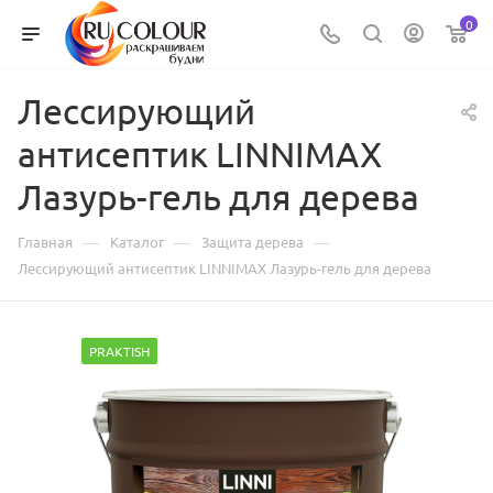
0
Лессирующий
антисептик LINNIMAX
Лазурь-гель для дерева
—
—
—
Главная
Каталог
Защита дерева
Лессирующий антисептик LINNIMAX Лазурь-гель для дерева
PRAKTISH